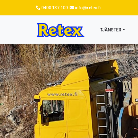
Hoppa
0400 137 100
info@retex.fi
till
huvudinnehåll
TJÄNSTER