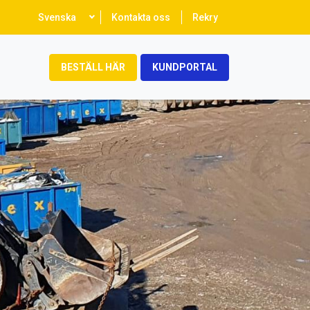
Select
Svenska
Kontakta oss
Rekry
your
language
BESTÄLL HÄR
KUNDPORTAL