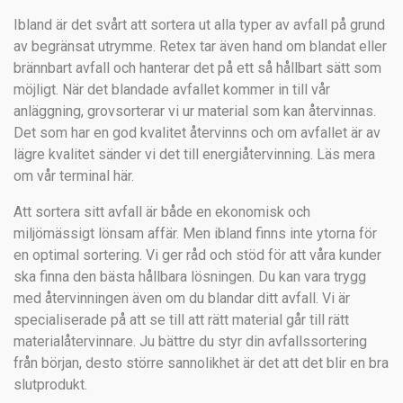
Ibland är det svårt att sortera ut alla typer av avfall på grund
av begränsat utrymme. Retex tar även hand om blandat eller
brännbart avfall och hanterar det på ett så hållbart sätt som
möjligt. När det blandade avfallet kommer in till vår
anläggning, grovsorterar vi ur material som kan återvinnas.
Det som har en god kvalitet återvinns och om avfallet är av
lägre kvalitet sänder vi det till energiåtervinning. Läs mera
om vår terminal här.
Att sortera sitt avfall är både en ekonomisk och
miljömässigt lönsam affär. Men ibland finns inte ytorna för
en optimal sortering. Vi ger råd och stöd för att våra kunder
ska finna den bästa hållbara lösningen. Du kan vara trygg
med återvinningen även om du blandar ditt avfall. Vi är
specialiserade på att se till att rätt material går till rätt
materialåtervinnare. Ju bättre du styr din avfallssortering
från början, desto större sannolikhet är det att det blir en bra
slutprodukt.