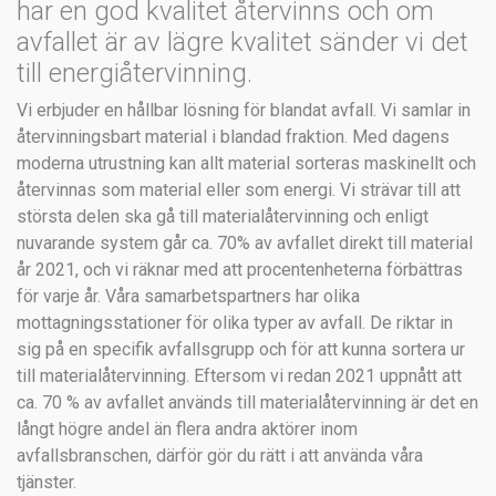
har en god kvalitet återvinns och om
avfallet är av lägre kvalitet sänder vi det
till energiåtervinning.
Vi erbjuder en hållbar lösning för blandat avfall. Vi samlar in
återvinningsbart material i blandad fraktion. Med dagens
moderna utrustning kan allt material sorteras maskinellt och
återvinnas som material eller som energi. Vi strävar till att
största delen ska gå till materialåtervinning och enligt
nuvarande system går ca. 70% av avfallet direkt till material
år 2021, och vi räknar med att procentenheterna förbättras
för varje år. Våra samarbetspartners har olika
mottagningsstationer för olika typer av avfall. De riktar in
sig på en specifik avfallsgrupp och för att kunna sortera ur
till materialåtervinning. Eftersom vi redan 2021 uppnått att
ca. 70 % av avfallet används till materialåtervinning är det en
långt högre andel än flera andra aktörer inom
avfallsbranschen, därför gör du rätt i att använda våra
tjänster.