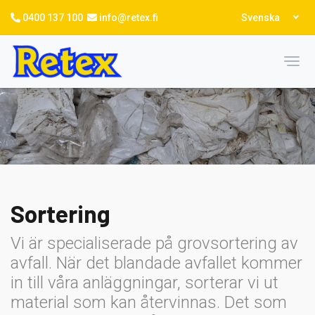
Hoppa
Select
0400 137 100
info@retex.fi
Svenska
till
your
language
huvudinnehåll
Toggl
Sortering
Vi är specialiserade på grovsortering av
avfall. När det blandade avfallet kommer
in till våra anläggningar, sorterar vi ut
material som kan återvinnas. Det som