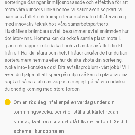
sorteringslösningar är miljöanpassade och effektiva för att
möta våra kunders unika behov. Vi säljer även sopkärl. Vi
hämtar avfallet och transporterar materialen till återvinning
med innovativ teknik hos våra samarbetspartners.
Hushållets brännbara avfall bestämmer avfallsnämnden hur
det återvinns. Hemma kan du också samla plast, metall,
glas och papper i skilda kärl och vi hämtar avfallet direkt
från er! Har du några som helst frågor angående hur du kan
sortera mera hemma eller hur du ska sköta din sortering,
tveka inte- kontakta oss! Ditt avfallsproblem- vårt jobb! Vill
även du hjälpa till att spara på miljön så kan du placera dina
sopkärl så nära allmän väg som möjligt, på så vis undviker
du onödig körning med stora fordon.
Om en röd dag infaller på en vardag under din
tömmningsvecka, ber vi er ställa ut kärlet redan
söndag kväll och låta det stå tills det är tömt. Se ditt
schema i kundportalen