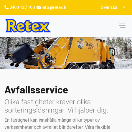
Hoppa
Select
0400 137 100
info@retex.fi
Svenska
till
your
language
huvudinnehåll
Toggl
Avfallsservice
Olika fastigheter kräver olika
sorteringslösningar. Vi hjälper dig.
En fastighet kan innehålla många olika typer av
verksamheter och avfallet blir därefter. Våra flexibla