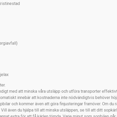
istinestad
rgiavfall)
jelax
tter.
ndigt med att minska våra utsläpp och utföra transporter effektivt
utomatiskt innebär att kostnaderna inte nödvändigtvis behöver hö
opbilar och kommer även att göra finjusteringar framöver. Om du råka
Vill även du hjälpa till att minska utsläppen, se till att ditt sopkä
annat extra för att få kärlen tömda. Varje minut som sopbilen går