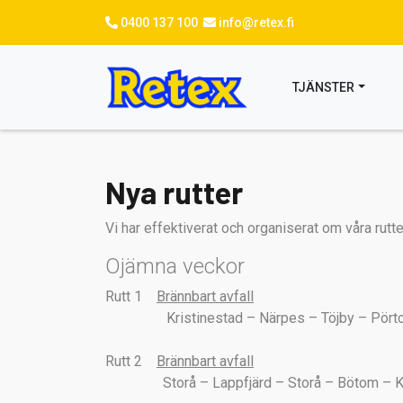
Hoppa
0400 137 100
info@retex.fi
till
huvudinnehåll
TJÄNSTER
Nya rutter
Vi har effektiverat och organiserat om våra rutte
Ojämna veckor
Rutt 1
Brännbart avfall
Kristinestad – Närpes – Töjby – Pörtom . 
Rutt 2
Brännbart avfall
Storå – Lappfjärd – Storå – Bötom – Kri