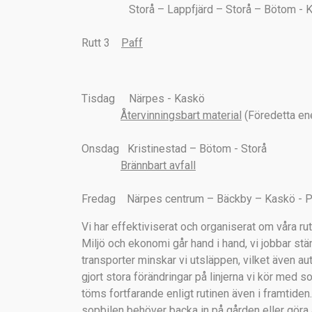
Storå – Lappfjärd – Storå – Bötom - Kr
Rutt 3
Paff
Tisdag Närpes - Kaskö
Återvinningsbart material
(Föredetta ene
Onsdag Kristinestad – Bötom - Storå
Brännbart avfall
Fredag Närpes centrum – Bäckby – Kaskö - P
Vi har effektiviserat och organiserat om våra ru
Miljö och ekonomi går hand i hand, vi jobbar stä
transporter minskar vi utsläppen, vilket även a
gjort stora förändringar på linjerna vi kör med s
töms fortfarande enligt rutinen även i framtiden. 
sopbilen behöver backa in på gården eller göra 