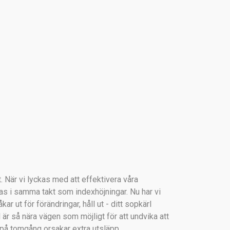
. När vi lyckas med att effektivera våra
jas i samma takt som indexhöjningar. Nu har vi
r ut för förändringar, håll ut - ditt sopkärl
rl är så nära vägen som möjligt för att undvika att
 på tomgång orsakar extra utsläpp.