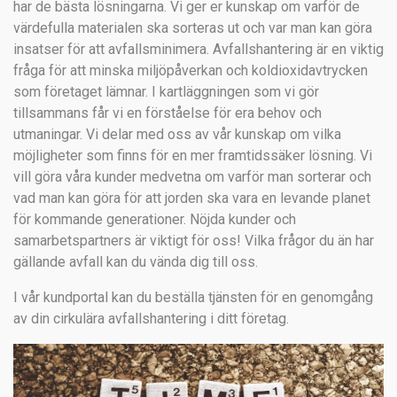
har de bästa lösningarna. Vi ger er kunskap om varför de
värdefulla materialen ska sorteras ut och var man kan göra
insatser för att avfallsminimera. Avfallshantering är en viktig
fråga för att minska miljöpåverkan och koldioxidavtrycken
som företaget lämnar. I kartläggningen som vi gör
tillsammans får vi en förståelse för era behov och
utmaningar. Vi delar med oss av vår kunskap om vilka
möjligheter som finns för en mer framtidssäker lösning. Vi
vill göra våra kunder medvetna om varför man sorterar och
vad man kan göra för att jorden ska vara en levande planet
för kommande generationer. Nöjda kunder och
samarbetspartners är viktigt för oss! Vilka frågor du än har
gällande avfall kan du vända dig till oss.
I vår kundportal kan du beställa tjänsten för en genomgång
av din cirkulära avfallshantering i ditt företag.