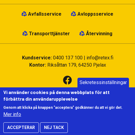
Avfallsservice
Avloppsservice
Transporttjänster
Återvinning
Kundservice:
0400 137 100
|
info@retex.fi
Kontor:
Riksåttan 179, 64250 Pjelax
Sekretessinställningar
Vi använder cookies på denna webbplats för att
förbättra din användarupplevelse
Genom att klicka på knappen "acceptera" godkänner du att vi gör det.
Användning av Cookies
|
Dataskydd och personuppgifter
|
Mer info
©2022 Retex
ACCEPTERAR
NEJ TACK