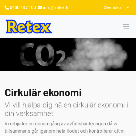
Hoppa
Select
0400 137 100
info@retex.fi
Svenska
till
your
language
huvudinnehåll
Toggl
Cirkulär ekonomi
Vi vill hjälpa dig nå en cirkulär ekonomi i
din verksamhet.
Vi erbjuder en genomgång av avfallshanteringen då vi
tillsammans går igenom hela flödet och kontrollerar att ni