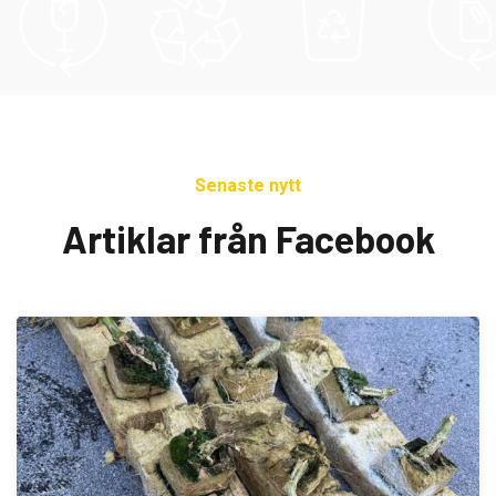
med
egen
kundportal
Senaste nytt
Artiklar från Facebook