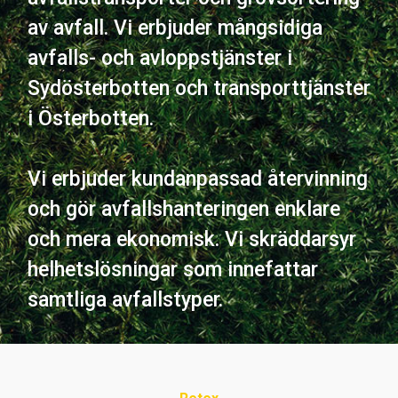
av avfall. Vi erbjuder mångsidiga
avfalls- och avloppstjänster i
Sydösterbotten och transporttjänster
i Österbotten.
Vi erbjuder kundanpassad återvinning
och gör avfallshanteringen enklare
och mera ekonomisk. Vi skräddarsyr
helhetslösningar som innefattar
samtliga avfallstyper.