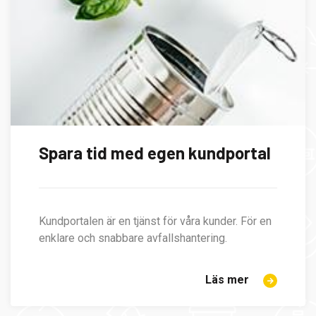
Spara tid med egen kundportal
Kundportalen är en tjänst för våra kunder. För en
enklare och snabbare avfallshantering.
Läs mer
om
Spara
tid