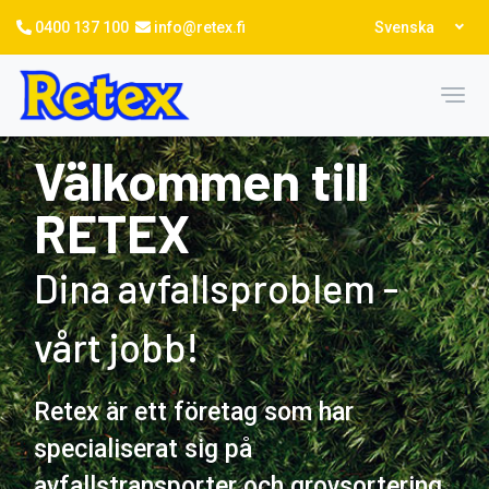
Hoppa
Select
0400 137 100
info@retex.fi
Svenska
till
your
language
huvudinnehåll
Toggl
Välkommen till
RETEX
Dina avfallsproblem -
vårt jobb!
Retex är ett företag som har
specialiserat sig på
avfallstransporter och grovsortering