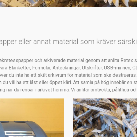
pper eller annat material som kräver särsk
kretesspapper och arkiverade material genom att anlita Retex se
ara Blanketter, Formulär, Anteckningar, Utskrifter, USB-minnen, 
er du inte ha ett skilt arkivrum för material som ska destrueras
m du vill ha ett låst eller öppet kärl. Att samla på hög innebär en
ng när du rensar i arkivet hemma. Vi anlitar omtyckta, pålitliga o