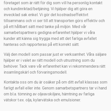
företaget som är rätt för dig som vill ha personlig kontakt
och kundinriktad/betjäning. Vi hjälper dig att göra en
invecklad sak enkel. Vi gör det kostnadseffektivt
tillsammans och vi ser till att transporten görs effektiv och
på ett hållbart sätt med tanke på miljön. Med vår
samarbetspartners gedigna erfarenhet hjälper vi våra
kunder att känna sig trygga med att det farliga avfallet
hanteras och rapporteras på ett korrekt sätt.
Välj den modell som passar just er verksamhet. Våra säljare
hjälper er i valet av rätt modell och utrustning som du
behöver. Tack vare vår erfarenhet kan vi rekommendera rätt
insamlingskärl och förvaringsmodell.
Kontakta oss om du är osäker på om ditt avfall klassas som
farligt avfall eller inte. Genom samarbetspartners tar vi hand
om bl.a. tömning av oljeavskiljare, hämtning av farliga
vätskor t.ex. olja, kylarvätska och emulsioner.