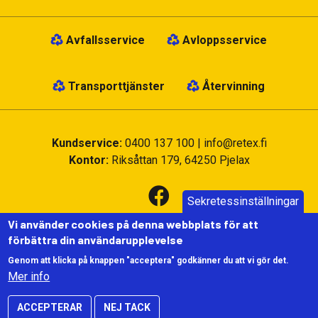
Avfallsservice
Avloppsservice
Transporttjänster
Återvinning
Kundservice:
0400 137 100
|
info@retex.fi
Kontor:
Riksåttan 179, 64250 Pjelax
Sekretessinställningar
Vi använder cookies på denna webbplats för att
förbättra din användarupplevelse
Genom att klicka på knappen "acceptera" godkänner du att vi gör det.
Användning av Cookies
|
Dataskydd och personuppgifter
|
Mer info
©2022 Retex
ACCEPTERAR
NEJ TACK