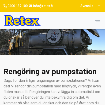
Hoppa
Select
0400 137 100
info@retex.fi
Svenska
till
your
language
huvudinnehåll
Toggl
Rengöring av pumpstation
Dags för den årliga rengöringen av pumpstationen? Vi fixar
det! Vi rengör din pumpstation med högtryck, vi rengör även
flöten manuellt. Rengöringen kan vi lägga in automatiskt om
du önskar så behöver du inte bekymra dig om det. Vi
kommer så ofta som du önskar och den tid på året som du