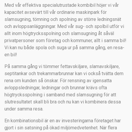
Med vår effektiva specialutrustade kombibil höjer vi vår
kapacitet avsevärt till vår ordinarie maskinpark för
slamsugning, tömning och spolning av större ledningsnät
och avloppsanläggningar. Med vår sug- och spolbil utför vi
allt inom högtrycksspolning och slamsugning åt såväl
privatpersoner som företag och kommuner, allt i samma bil!
Vi kan nu både spola och suga ur på samma gång, en resa-
en bil!
På samma gång vi tömmer fettavskiljare, slamavskiljare,
septitankar och trekammarbrunnar kan vi också tvätta dem
rena om kunden så önskar. För rensning av igensatta
avloppsledningar, ledningar och brunnar krävs ofta
högtrycksspolning i samband med slamsugning för att
slutresultatet skall bli bra och nu kan vi kombinera dessa
under samma resa.
En kombinationsbil är en av investeringarna företaget har
gjort i sin satsning på ökad miljömedvetenhet. När flera