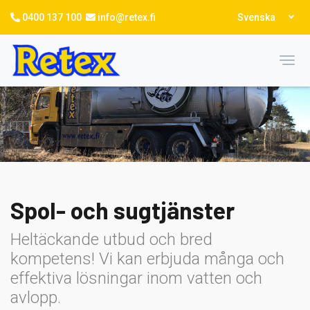
Hoppa
Select
0400 137 100
info@retex.fi
Svenska
till
your
language
huvudinnehåll
Toggl
Spol- och sugtjänster
Heltäckande utbud och bred
kompetens! Vi kan erbjuda många och
effektiva lösningar inom vatten och
avlopp.