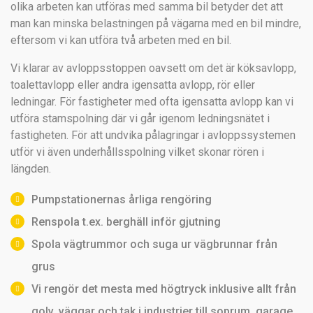
olika arbeten kan utföras med samma bil betyder det att
man kan minska belastningen på vägarna med en bil mindre,
eftersom vi kan utföra två arbeten med en bil.
Vi klarar av avloppsstoppen oavsett om det är köksavlopp,
toalettavlopp eller andra igensatta avlopp, rör eller
ledningar. För fastigheter med ofta igensatta avlopp kan vi
utföra stamspolning där vi går igenom ledningsnätet i
fastigheten. För att undvika pålagringar i avloppssystemen
utför vi även underhållsspolning vilket skonar rören i
längden.
Pumpstationernas årliga rengöring
Renspola t.ex. berghäll inför gjutning
Spola vägtrummor och suga ur vägbrunnar från
grus
Vi rengör det mesta med högtryck inklusive allt från
golv, väggar och tak i industrier till soprum, garage