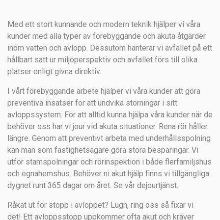
Med ett stort kunnande och modern teknik hjälper vi våra
kunder med alla typer av förebyggande och akuta åtgärder
inom vatten och avlopp. Dessutom hanterar vi avfallet på ett
hållbart sätt ur miljöperspektiv och avfallet förs till olika
platser enligt givna direktiv.
I vårt förebyggande arbete hjälper vi våra kunder att göra
preventiva insatser för att undvika störningar i sitt
avloppssystem. För att alltid kunna hjälpa våra kunder när de
behöver oss har vi jour vid akuta situationer. Rena rör håller
längre. Genom att preventivt arbeta med underhållsspolning
kan man som fastighetsägare göra stora besparingar. Vi
utför stamspolningar och rörinspektion i både flerfamiljshus
och egnahemshus. Behöver ni akut hjälp finns vi tillgängliga
dygnet runt 365 dagar om året. Se vår
dejourtjänst
.
Råkat ut för stopp i avloppet? Lugn, ring oss så fixar vi
det! Ett avloppsstopp uppkommer ofta akut och kräver