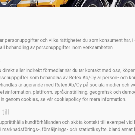
ar personuppgifter och vilka rättigheter du som konsument har, 
all behandling av personuppgifter inom verksamheten.
s
rekt eller indirekt förmedlar när du tar kontakt med oss, köper p
ersonuppgifter som behandlas av Retex Ab/Oy är person- och ko
ehandlas är agerande med Retex Ab/Oy på sociala medier och 
nhetsinformation, plattform, språkinställning, geografisk och dem
n genom cookies, se vår cookiepolicy för mera information.
ill
pprätthålla kundförhållanden och sköta kontakt till exempel vid f
 i marknadsförings-, försäljnings- och statistiksyfte, bland anna