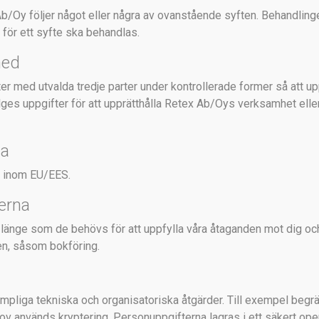
/Oy följer något eller några av ovanstående syften. Behandlinge
för ett syfte ska behandlas.
med
 med utvalda tredje parter under kontrollerade former så att upp
ges uppgifter för att upprätthålla Retex Ab/Oys verksamhet eller
na
r inom EU/EES.
erna
länge som de behövs för att uppfylla våra åtaganden mot dig o
en, såsom bokföring.
liga tekniska och organisatoriska åtgärder. Till exempel begr
 behov används kryptering. Personuppgifterna lagras i ett säker