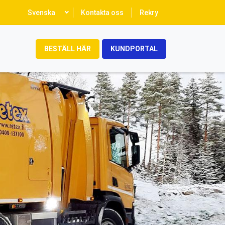
Select
Svenska
Kontakta oss
Rekry
your
language
BESTÄLL HÄR
KUNDPORTAL