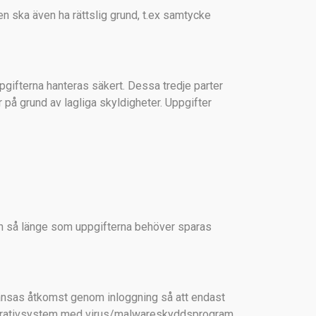
n ska även ha rättslig grund, t.ex samtycke
gifterna hanteras säkert. Dessa tredje parter
 på grund av lagliga skyldigheter. Uppgifter
ch så länge som uppgifterna behöver sparas
änsas åtkomst genom inloggning så att endast
t operativsystem med virus/malwareskyddsprogram