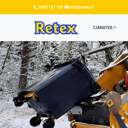
Hoppa
0400 137 100
info@retex.fi
till
huvudinnehåll
TJÄNSTER