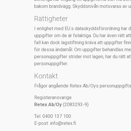
bakom brandvägg. Skyddsnivån motsvaras av up
Rättigheter
I enlighet med EU:s dataskyddsförordning har du 
uppgifter om de är felaktiga. Du har även rätt a
fall kan dock lagstiftning kräva att uppgifter fi
för dessa ändamål. Om uppgifter behandlas med 
personuppgifter strider mot lagen, har du rätt a
personuppgifter.
Kontakt
Frågor angående Retex Ab/Oys personuppgiftsbe
Registeransvarige
Retex Ab/Oy
(2083293-9)
Tel. 0400 137 100
E-post:
info@retex.fi