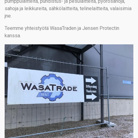
pumppulaitteita, puhdistus- ja pesulaitteita, pyörösahoja,
sahoja ja leikkureita, sähkölaitteita, telinelaitteita, valaisimia
jne.
Teemme yhteistyötä WasaTraden ja Jensen Protectin
kanssa.