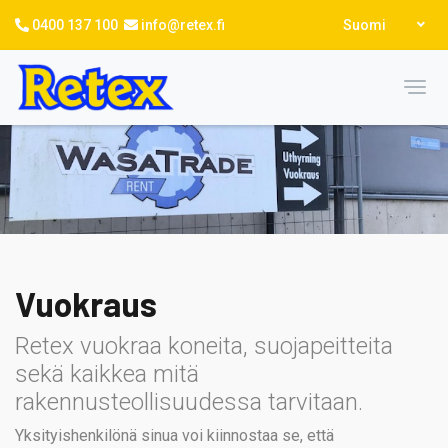
Hyppää
Select
0400 137 100
info@retex.fi
Suomi
pääsisältöön
your
language
Toggl
Vuokraus
Retex vuokraa koneita, suojapeitteita
sekä kaikkea mitä
rakennusteollisuudessa tarvitaan.
Yksityishenkilönä sinua voi kiinnostaa se, että