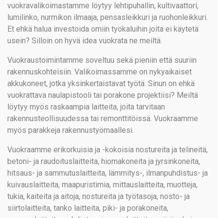
vuokravalikoimastamme löytyy lehtipuhallin, kultivaattori,
lumilinko, nurmikon ilmaaja, pensasleikkuri ja ruohonleikkuri.
Et ehkä halua investoida omiin työkaluihin joita ei käytetä
usein? Silloin on hyvä idea vuokrata ne meiltä.
Vuokraustoimintamme soveltuu sekä pieniin että suuriin
rakennuskohteisiin. Valikoimassamme on nykyaikaiset
akkukoneet, jotka yksinkertaistavat työtä. Sinun on ehkä
vuokrattava naulapistooli tai porakone projektiisi? Meiltä
löytyy myös raskaampia laitteita, joita tarvitaan
rakennusteollisuudessa tai remonttitöissä. Vuokraamme
myös parakkeja rakennustyömaallesi.
Vuokraamme erikorkuisia ja -kokoisia nostureita ja telineitä,
betoni- ja raudoituslaitteita, hiomakoneita ja jyrsinkoneita,
hitsaus- ja sammutuslaitteita, lämmitys-, ilmanpuhdistus- ja
kuivauslaitteita, maapuristimia, mittauslaitteita, muotteja,
tukia, kaiteita ja aitoja, nostureita ja työtasoja, nosto- ja
siirtolaitteita, tanko laitteita, piki- ja porakoneita,