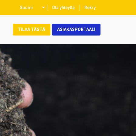
Select
Suomi
Ota yhteyttä
Rekry
your
language
TILAA TÄSTÄ
ASIAKASPORTAALI