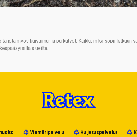
jota myös kuivaimu- ja purkutyöt. Kaikki, mikä sopii letkuun vo
keapääsyisiltä alueilta.
huolto
Viemäripalvelu
Kuljetuspalvelut
K