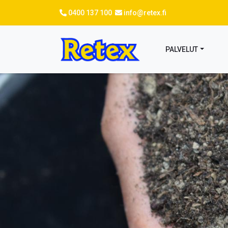
Hyppää
0400 137 100
info@retex.fi
pääsisältöön
PALVELUT