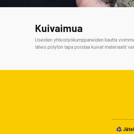
Kuivaimua
Useiden yhteistyökumppaneiden kautta voimme tar
lähes pölytön tapa poistaa kuivat materiaalit vai
Jäte