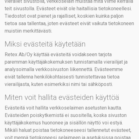
vierailet sivustolla, verkkoselain muistaa mitä viime kerralla
teit sivustolla. Evästeet eivät ole haitallisia tietokoneellesi.
Tiedostot ovat pienet ja rajalliset, koskien kuinka paljon
tietoa saa tallentaa, joten evästeet eivät vaikuta tietokoneen
muistiin merkittävästi.
Miksi evästeitä käytetään
Retex Ab/Oy käyttää evästeitä voidakseen tarjota
paremman käyttäjäkokemuksen tunnistamalla vierailijat ja
analysoimalla verkkosivuston liikennettä. Evästeemme
eivät tallenna henkilökohtaisesti tunnistettavaa tietoa
vierailijasta, kuten esimerkiksi nimi tai sähköposti.
Miten voit hallita evästeiden käyttöä
Evästeitä voit hallita verkkoselaimen asetusten kautta.
Evästeiden poiskytkemistä ei suositella, koska sivuston
käyttäjäkokemus huononee ja sisällön näyttö voi estyä.
Mikäli haluat poistaa tietokoneeseesi tallennetut evästeet,
voit mennä tietokoneesi selaimeen ja asetuksissa poistaa