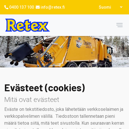
Hyppää
Select
0400 137 100
info@retex.fi
Suomi
pääsisältöön
your
language
Toggl
Evästeet (cookies)
Mitä ovat evästeet
Eväste on tekstitiedosto, joka lähetetään verkkoselaimen ja
verkkopalvelimen välillä. Tiedostoon tallennetaan pieni
määrä tietoa siitä, mitä teet sivustolla. Kun seuraavan kerran